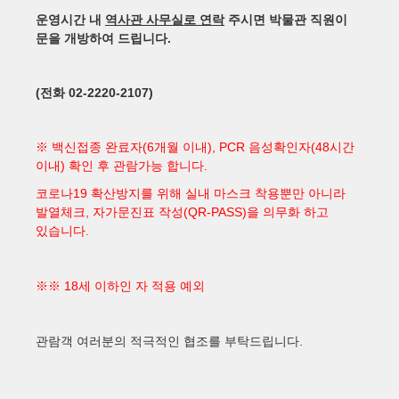
운영시간 내
역사관 사무실로 연락
주시면 박물관 직원이
.
문을 개방하여 드립니다
(
02-2220-2107)
전화
(6
), PCR
(48
※
백신접종 완료자
개월 이내
음성확인자
시간
)
.
이내
확인 후 관람가능 합니다
19
코로나
확산방지를 위해 실내 마스크 착용뿐만 아니라
,
(QR-PASS)
발열체크
자가문진표 작성
을 의무화 하고
.
있습니다
18
※※
세 이하인 자 적용 예외
.
관람객 여러분의 적극적인 협조를 부탁드립니다