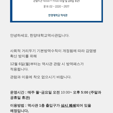
,
.
안녕하세요
한양대학교역사관입니다
사회적 거리두기 기본방역수칙이 개정됨에 따라 감염병
확산 방지를 위해
12
6
(
)
월
일
월
부터는 역사관 관람 시 방역패스가
.
적용됩니다
.
관람과 이용에 착오 없으시기 바랍니다
:
~금
10:00
~
5:00 (주말
운영시간
매주 월
요일 오전
오후
과
)
공휴일 휴관
: 역사
1
이용방법
관
층 출입구가
상시 폐쇄
되어 있을
,
예정입니다