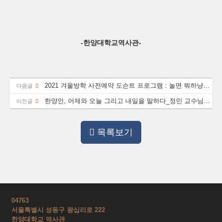
-
-
한양대학교역사관
2021 겨울방학 사전예약 도슨트 프로그램 : 놀면 뭐하냥?
다음글
한양대 역사 탐방
한양인, 어제와 오늘 그리고 내일을 말하다_정민 교수님과
이전글
함께하는 토크콘서트
목록보기
04763
서울특별시 성동구 왕십리로 222
한양대학교 역사관