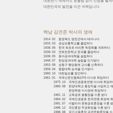
대혼란기 속에서도 흔들림 없이 신념을 펼쳐
대한민국의 발전을 이끈 저력입니다.
백남 김연준 박사의 생애
1914. 02
함경북도 명천군에서 태어나다
1933. 03
경성보통학교를 졸업하다
1938. 06
한국 최초로 바리톤 독창회를 개최하다
1939. 03
연희전문학교 문과를 졸업하다
1939. 05
동아공과대학을 설립하다
1948. 07
한양공과대학 설립을 인가받다
1953. 09
성동구 행당동에 교사를 신축하다
1959. 04
종합대학 승격을 인가받다
1960. 10
대한일보를 창간하다
1961. 01
국제신문인협회(I.P.I) 이사로 취임하다
1975. 10
국제인권옹호연맹 이사에 취임하
1980. 08
한양대학교 총장직을 사임하고 
한양학원 이사장에 취임하다
1981. 11
교육공로 봉황장을 수훈 받다
1984. 02
국제인권옹호 한국연맹 회장에 
1991. 07
이탈리아 문화공로훈장을 수훈 
1996. 12
국민훈장 무궁화장을 수훈 받다
1998. 08
국가교육훈장 금관문화훈장을 수