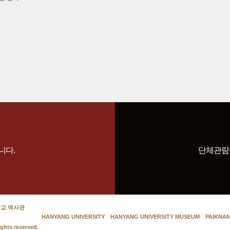
니다.
단체관람
학교 역사관
HANYANG UNIVERSITY
HANYANG UNIVERSITY MUSEUM
PAIKNAM
ights reserved.