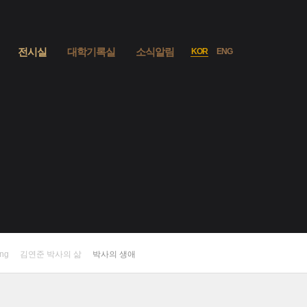
사이트맵
열기
전시실
대학기록실
소식알림
KOR
ENG
언어선택
ang
김연준 박사의 삶
박사의 생애