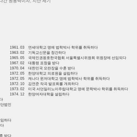
나간 원동력이자, 지난 세기
1961. 03
연세대학교 명예 법학박사 학위를 취득하다
1963. 02
기독교신문을 창간하다
1965. 05
국제인권옹호한국협회 서울특별시위원회 위원장에 선임되다
1967. 02
대통령 표창을 받다
1970. 04
대한민국 모란장을 수훈 받다
1972. 05
한양대학교 의료원을 설립하다
1972. 05
캐나다 윈저대학교 명예 법학박사 학위를 취득하다
1972. 10
김연준 작곡 발표회를 개최하다
1973. 02
미국 서던일리노이주립대학교 명예 문학박사 학위를 취득하다
1974. 12
한양여자대학을 설립하다
다
재단법인
취임하다
받다
훈 받다