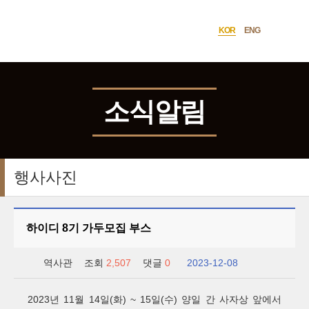
한양대학교
사이트맵
열기
역사관
KOR
ENG
언어선택
소식알림
행사사진
하이디 8기 가두모집 부스
역사관
조회
2,507
댓글
0
2023-12-08
2023
11
14
(
) ~ 15
(
) 양일
년
월
일
화
일
수
간 사자상 앞에서