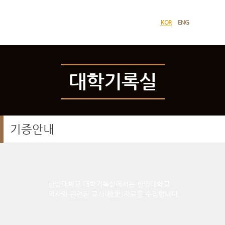
한양대학교
사이트맵
열기
역사관
KOR
ENG
언어선택
대학기록실
기증안내
한양대학교 대학기록실에서는 한양대학교
역사와 관련된 교사(校史)자료를 수집합니다.