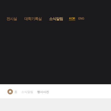
사이트맵
열기
전시실
대학기록실
소식알림
KOR
ENG
언어선택
홈
소식알림
행사사진