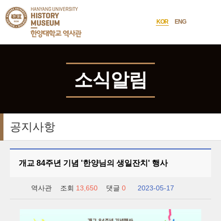
한양대학교
사이트맵
열기
역사관
KOR
ENG
언어선택
소식알림
공지사항
개교 84주년 기념 '한양님의 생일잔치' 행사
역사관
조회
13,650
댓글
0
2023-05-17