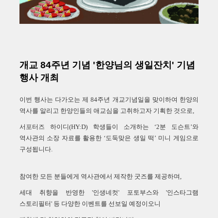
개교 84주년 기념 '한양님의 생일잔치' 기념
행사 개최
이번 행사는 다가오는 제 84주년 개교기념일을 맞이하여 한양의
역사를 알리고 한양인들의 애교심을 고취하고자 기획한 것으로
,
서포터즈 하이디(HY:D) 학생들이 소개하는
‘2
분 도슨트
’
와
역사관의 소장 자료를 활용한
‘
도둑맞은 생일 떡
’
미니 게임으로
구성됩니다.
참여한 모든 분들에게 역사관에서 제작한 굿즈를 제공하며,
세대 취향을 반영한 '인생네컷' 포토부스와 '인스타그램
스토리필터' 등 다양한 이벤트를 선보일 예정이오니