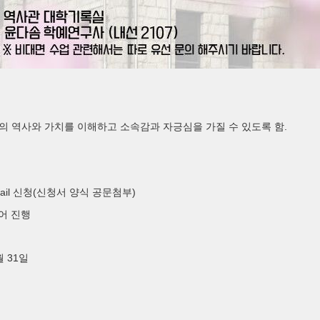
.
의 역사와 가치를 이해하고 소속감과 자긍심을 가질 수 있도록 함
ail
(
)
신청
신청서 양식 공문첨부
어 진행
31
월
일