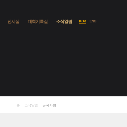
사이트맵
열기
전시실
대학기록실
소식알림
KOR
ENG
언어선택
홈
소식알림
공지사항