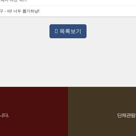
 - 야! 너두 뽑기하냥!
목록보기
니다.
단체관람