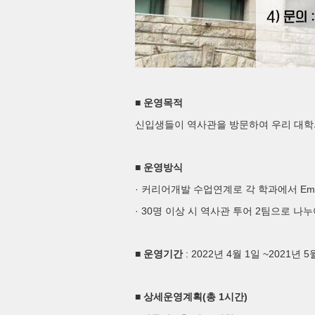
■
운영목적
신입생들이 역사관
을 방문하여 우리 대학
■
운영방식
·
Em
커리어개발 수업연계로 각 학과에서
· 30
2
명 이상 시 역사관 투어
팀으로 나누
: 2022
4
1
~2021
5
■
운영기간
년
월
일
년
(
1
)
■
상세운영계획
총
시간