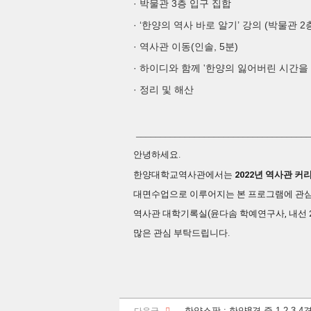
·
3
박물관
층 입구 집합
· ‘
’ 강의
(
2
한양의 역사 바로 알기
박물관
·
(
, 5
)
역사관 이동
인솔
분
·
하이디와 함께 '한양의 잃어버린 시간을 
·
정리 및 해산
____________________________________
안녕하세요.
한양대학교
역사관
에서는
2022년
역사관
커
대면수업으로 이루어지는 본 프로그램에 관
역사관
대학기록실(윤다솜 학예연구사, 내선 2
많은 관심 부탁드립니다.
한양스팟 : 한양8경 중 1,2,3,