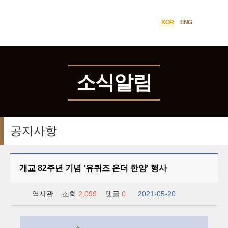
한양대학교
사이트맵
열기
역사관
KOR
ENG
언어선택
소식알림
공지사항
개교 82주년 기념 '유퀴즈 온더 한양' 행사
역사관
조회
2,099
댓글
0
2021-05-20