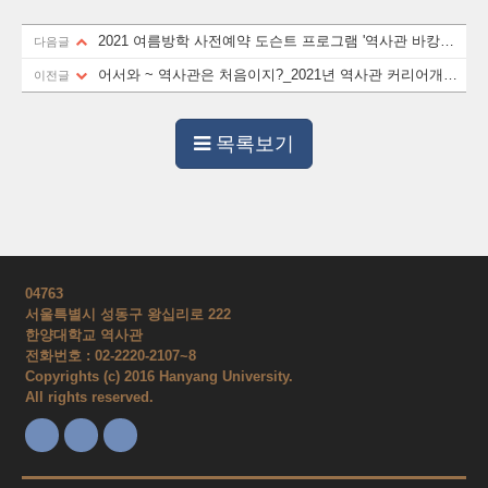
2021 여름방학 사전예약 도슨트 프로그램 '역사관 바캉스
다음글
with 하이디'
어서와 ~ 역사관은 처음이지?_2021년 역사관 커리어개발
이전글
프로그램
목록보기
04763
서울특별시 성동구 왕십리로 222
한양대학교 역사관
전화번호 : 02-2220-2107~8
Copyrights (c) 2016 Hanyang University.
All rights reserved.
Facebook
insta
youtube