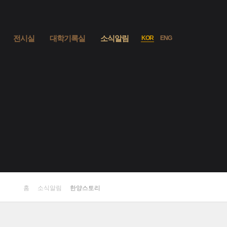
사이트맵
열기
전시실
대학기록실
소식알림
KOR
ENG
언어선택
홈
소식알림
한양스토리