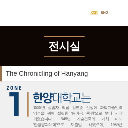
한양대학교
사이트맵
열기
역사관
KOR
ENG
언어선택
전시실
The Chronicling of Hanyang
1939년 설립자 백남 김연준 선생이 과학기술인력
양성을 위해 설립한 ‘동아공과학원’으로 부터 시작
되었습니다. 1948년 기술건국의 기치 아래
‘한양공과대학’으로 재출발 하였으며, 1959년